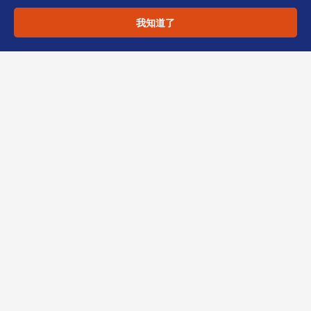
与前期文章的区别说明
我知道了
本文不重复「常见误区」或「时间表」角度，而
是聚焦「SCR与UBO披露的实战对齐逻辑」，适
用于已了解基础但需执行落地的决策者。2026
政策解读补充3的核心，是将SCR从「存档文
件」变为「银行KYC的活数据源」。
恒诚作为香港TCSP持牌机构，提供SCR归档、
UBO穿透分析及银行开户配合服务。如需2026
政策解读补充3对应的核对清单，欢迎联系我们
的合规团队。