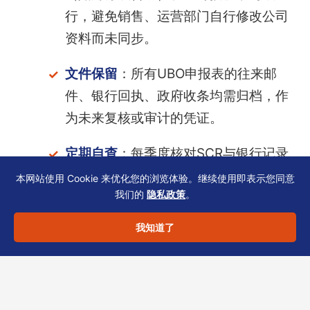
行，避免销售、运营部门自行修改公司
资料而未同步。
文件保留
：所有UBO申报表的往来邮
件、银行回执、政府收条均需归档，作
为未来复核或审计的凭证。
定期自查
：每季度核对SCR与银行记录
的UBO列表，尤其关注股东结构变化
本网站使用 Cookie 来优化您的浏览体验。继续使用即表示您同意
我们的
隐私政策
。
（如期权行权、股份拆细）。
我知道了
若您在实际业务中遇到UBO界定、文件准备或银
行沟通的具体问题，欢迎联系恒诚团队。我们以
香港TCSP持牌经验，为您提供定制化合规支