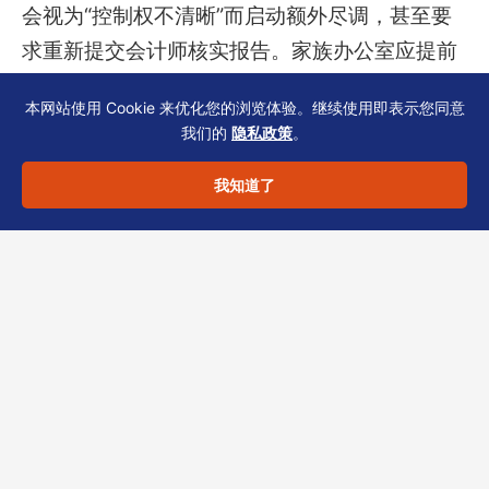
会视为“控制权不清晰”而启动额外尽调，甚至要
求重新提交会计师核实报告。家族办公室应提前
将 SCR 与 cap table 的核对纳入开户材料准备
本网站使用 Cookie 来优化您的浏览体验。继续使用即表示您同意
的标准流程，并指定专人（如公司秘书或首席合
我们的
隐私政策
。
规官）负责最终确认。
我知道了
合规声明：以上内容仅供一般信息参考，不构成
法律、税务或投资建议。具体方案须结合您的家
族办公室架构、行业背景及开户银行要求评估。
恒诚作为持牌 TCSP（信托或公司服务提供
商），长期协助在港家族企业完成 SCR 维护、
cap table 整理及银行 KYC 材料准备。欢迎预约
咨询或浏览服务目录。