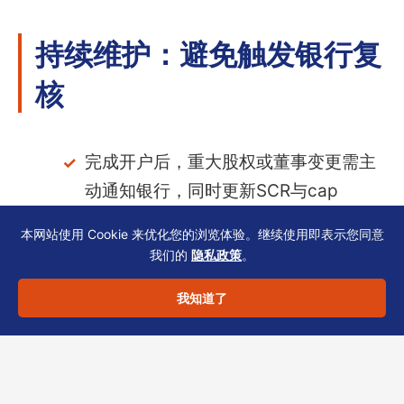
持续维护：避免触发银行复
核
完成开户后，重大股权或董事变更需主
动通知银行，同时更新SCR与cap
table。
本网站使用 Cookie 来优化您的浏览体验。继续使用即表示您同意
我们的
隐私政策
。
建议在周年申报前，由TCSP秘书与财务
团队共同核对银行KYC表格、BR续期及
我知道了
审计报告数据。
建立“材料体检”机制，每半年检查一次
地址证明、董事证件有效期、公司章程