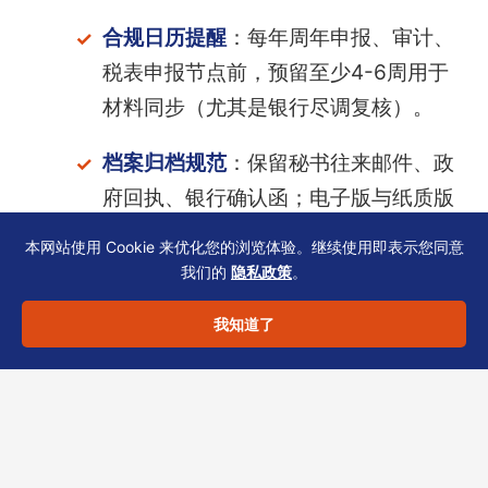
合规日历提醒
：每年周年申报、审计、
税表申报节点前，预留至少4-6周用于
材料同步（尤其是银行尽调复核）。
档案归档规范
：保留秘书往来邮件、政
府回执、银行确认函；电子版与纸质版
一致，便于下一年度尽调直接调用。
本网站使用 Cookie 来优化您的浏览体验。继续使用即表示您同意
我们的
隐私政策
。
若涉及跨境关联公司或多司法管辖区LP，建议前
我知道了
置评估银行开户难度（如外资银行对开曼实体额
外要求），再规划注册与开户时间表。
恒诚作为
TCSP持牌机构，长期协助私募基金完成材料体
检、面签问答准备与银行KYC资料整理。
如您正
在筹备香港银行开户或遇到尽调退回，欢迎联系