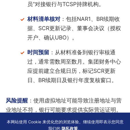
员”对接银行与TCSP持牌机构。
材料清单核对
：包括NAR1、BR续期收
据、SCR更新记录、董事会决议（授权
开户、确认UBO）。
时间预留
：从材料准备到银行审核通
过，通常需数周至数月。集团财务中心
应提前建立合规日历，标记SCR更新
日、BR续期日及银行年度复核窗口。
风险提醒
：使用虚拟地址可能导致注册地址与营
业地址不符，银行可能要求提供实际营运证明。
建议注册地址选用能正常收信、查册的场所，并
本网站使用 Cookie 来优化您的浏览体验。继续使用即表示您同意
保留水电账单或租赁合同。
我们的
隐私政策
。