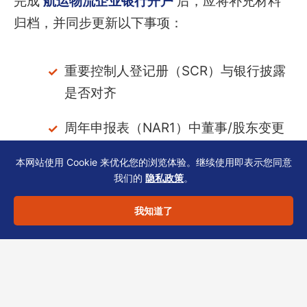
完成
航运物流企业银行开户
后，应将补充材料
归档，并同步更新以下事项：
重要控制人登记册（SCR）与银行披露
是否对齐
周年申报表（NAR1）中董事/股东变更
与银行KBY一致
本网站使用 Cookie 来优化您的浏览体验。继续使用即表示您同意
我们的
隐私政策
。
建立内部日历：每年续期商业登记、更
新银行资料时，使用同一套支持文件
我知道了
这能避免因信息错位而触发银行的二次复核（即
风险评估补充2
），降低时间成本。