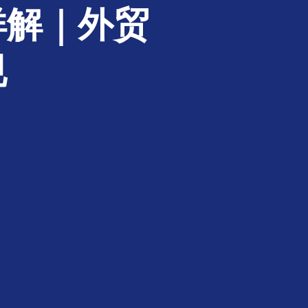
详解｜外贸
规