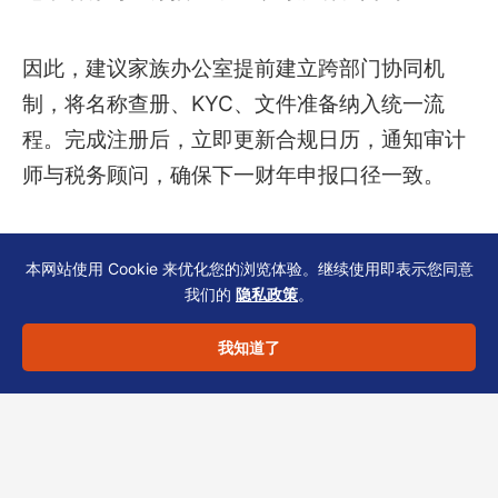
因此，建议家族办公室提前建立跨部门协同机
制，将名称查册、KYC、文件准备纳入统一流
程。完成注册后，立即更新合规日历，通知审计
师与税务顾问，确保下一财年申报口径一致。
本网站使用 Cookie 来优化您的浏览体验。继续使用即表示您同意
结语：专业核对，省时省力
我们的
隐私政策
。
我知道了
名称查册看似简单，实则是家族办公室香港公司
注册的第一道合规防线。一次疏忽可能导致数周
延误，甚至影响架构落地。
恒诚
作为香港TCSP
持牌机构，深耕公司秘书与财税实务，可为您提