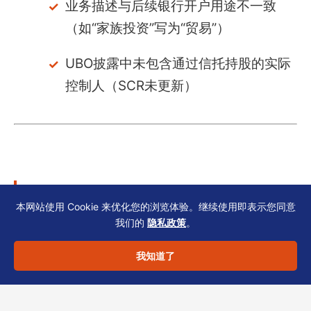
业务描述与后续银行开户用途不一致
（如“家族投资”写为“贸易”）
UBO披露中未包含通过信托持股的实际
控制人（SCR未更新）
三、持续维护：开户后的
本网站使用 Cookie 来优化您的浏览体验。继续使用即表示您同意
SCR与银行资料同步
我们的
隐私政策
。
我知道了
开户成功后，家族办公室仍须定期检查SCR与银
行记录的一致性。