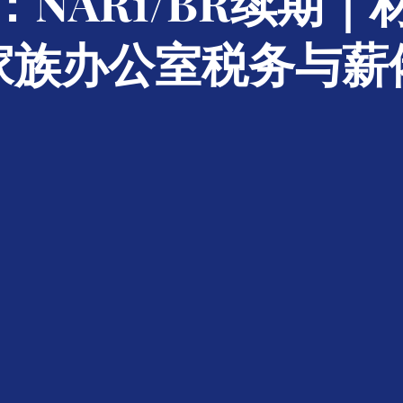
：NAR1/BR续期｜
家族办公室税务与薪