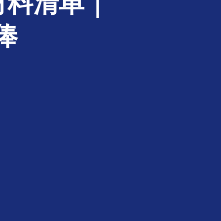
材料清单｜
俸