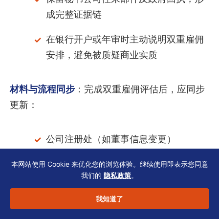
成完整证据链
在银行开户或年审时主动说明双重雇佣
安排，避免被质疑商业实质
材料与流程同步
：完成双重雇佣评估后，应同步
更新：
公司注册处（如董事信息变更）
税务局雇主报税记录
本网站使用 Cookie 来优化您的浏览体验。继续使用即表示您同意
我们的
隐私政策
。
银行KYC档案（UBO表、股东结构图）
我知道了
内部合规日历（设置年度复核提醒）