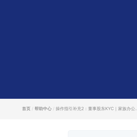
首页
/
帮助中心
/
操作指引补充2：董事股东KYC｜家族办公..