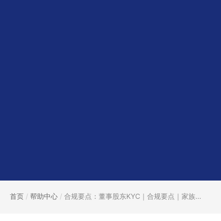
首页
/
帮助中心
/
合规要点：董事股东KYC｜合规要点｜家族...