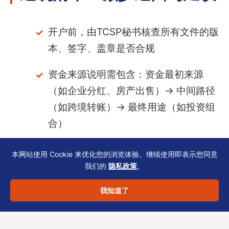
开户前，由TCSP秘书核查所有文件的版
本、签字、盖章是否合规
资金来源说明需包含：资金最初来源
（如企业分红、房产出售）→ 中间路径
（如跨境转账）→ 最终用途（如投资组
合）
使用虚拟注册地址的家族办公室，需另
本网站使用 Cookie 来优化您的浏览体验。继续使用即表示您同意
提供实际运营地址证明（租赁合同、水
我们的
隐私政策
。
电账单），并确保与开户表上的通讯地
我知道了
址一致
关联公司（如家族其他控股实体）若在