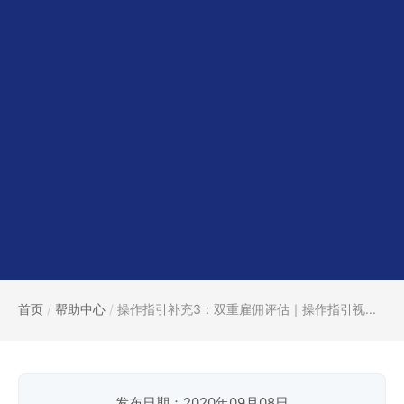
首页
/
帮助中心
/
操作指引补充3：双重雇佣评估｜操作指引视...
发布日期：2020年09月08日