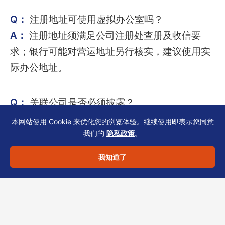
Q：
注册地址可使用虚拟办公室吗？
A：
注册地址须满足公司注册处查册及收信要
求；银行可能对营运地址另行核实，建议使用实
际办公地址。
Q：
关联公司是否必须披露？
A：
SCR与银行KYC通常要求披露中间层及最终
本网站使用 Cookie 来优化您的浏览体验。继续使用即表示您同意
我们的
隐私政策
。
受益人，须与现有股东名册（cap table）对齐。
我知道了
合规提醒与联系恒诚