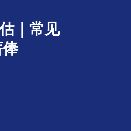
评估｜常见
薪俸