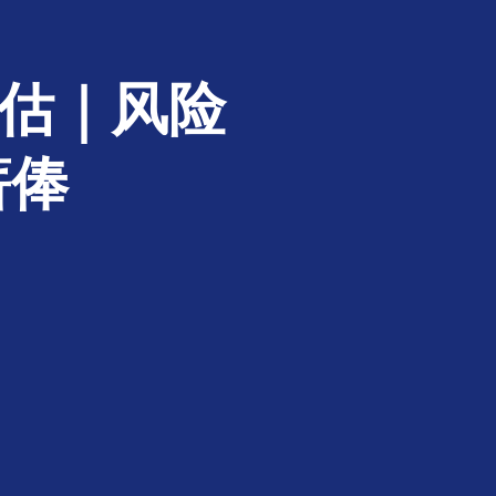
评估｜风险
薪俸