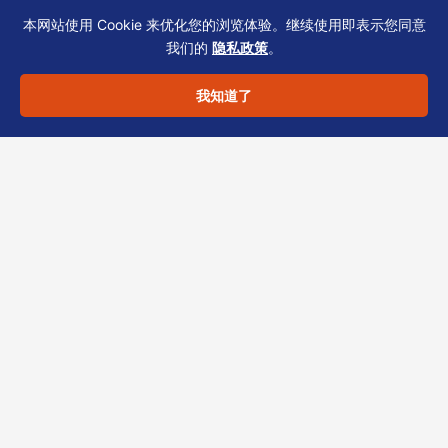
检查”。
本网站使用 Cookie 来优化您的浏览体验。继续使用即表示您同意
– 若涉及跨境税务透明申报（如CRS），证件信
我们的
隐私政策
。
息需与最终受益人披露保持一致。
我知道了
合规声明
：以上内容基于一般实务经验，不构成
法律或税务建议。具体个案请咨询专业持牌机
构。
您的企业是否正为董事证件不清晰导致的税务问
询而烦恼？恒诚作为香港TCSP持牌机构，专注
公司秘书、税务合规与跨境架构服务。我们可协
助您系统梳理董事证件、更新SCR及应对税务局
问询。
立即联系恒诚，获取定制化合规检查清
单。