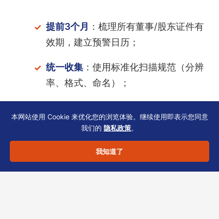
提前3个月
：梳理所有董事/股东证件有
效期，建立预警日历；
统一收集
：使用标准化扫描规范（分辨
率、格式、命名）；
交叉核对
：将证件信息与NAR1、SCR、
本网站使用 Cookie 来优化您的浏览体验。继续使用即表示您同意
银行UBO表格逐项比对；
我们的
隐私政策
。
测试提交
：在正式申报前，通过秘书或
我知道了
TCSP进行格式预审；
版本确认
：每次申报前登录政府网站或
咨询恒诚，获取最新表格与规费。