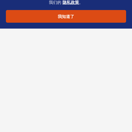
专业可靠 | 恒诚助力企业合
我们的
隐私政策
。
规起步
我知道了
避免董事股东KYC踩坑，不仅靠清单，更需经验
丰富的TCSP持牌机构全程把关。
恒诚
作为香港
专业公司秘书服务商，为您提供：
名称查册与KYC一站式预审。
董事股东文件翻译、公证及认证服务。
银行开户陪同与材料优化建议。
注册后年度合规提醒
（NR1/BR/SCR）。