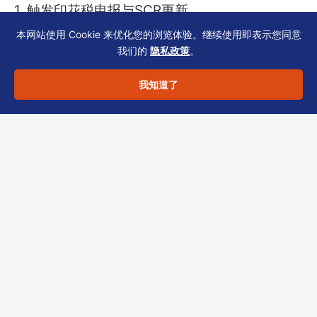
1. 触发印花税申报与SCR更新
2. 同步发送更新后的Cap Table给银行对接人
本网站使用 Cookie 来优化您的浏览体验。继续使用即表示您同意
我们的
隐私政策
。
3. 更新内部合规日历（NAR1、BR续期、次年审
计）
我知道了
4. 通知审计师调整股权结构对应的税务申报
若您的香港公司正在经历股权变动，或银行要求
补充UBO资料但不知如何对齐SCR，
欢迎联系恒
诚
——我们提供SCR更新、印花税申报与银行
UBO同步的一站式合规方案，确保每份文件口径
一致，避免二次退回。
（合规声明：本文仅供一般信息参考，不构成法
律或税务建议。具体操作请咨询持牌TCSP并核