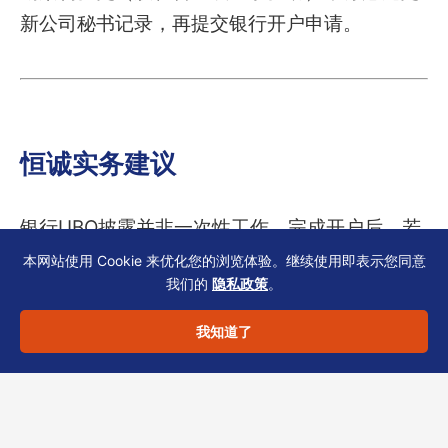
新公司秘书记录，再提交银行开户申请。
恒诚实务建议
银行UBO披露并非一次性工作。完成开户后，若
发生下列变化应主动更新：
本网站使用 Cookie 来优化您的浏览体验。继续使用即表示您同意
我们的
隐私政策
。
– 股权比例变动超过25%
– 董事或实际控制人变更
我知道了
– 公司注册地址或业务性质调整
建议将银行UBO披露纳入合规日历，定期（每半