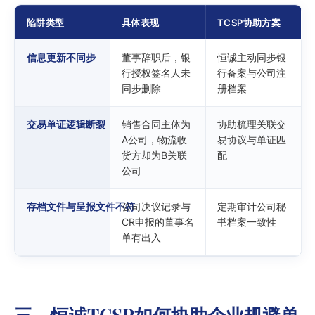
陷阱类型
具体表现
TCSP协助方案
信息更新不同步
董事辞职后，银
恒诚主动同步银
行授权签名人未
行备案与公司注
同步删除
册档案
交易单证逻辑断裂
销售合同主体为
协助梳理关联交
A公司，物流收
易协议与单证匹
货方却为B关联
配
公司
存档文件与呈报文件不符
公司决议记录与
定期审计公司秘
CR申报的董事名
书档案一致性
单有出入
三、恒诚TCSP如何协助企业规避单