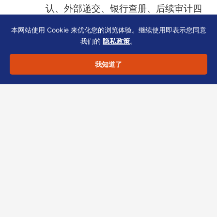
认、外部递交、银行查册、后续审计四
个阶段的节点控制。
本网站使用 Cookie 来优化您的浏览体验。继续使用即表示您同意
我们的
隐私政策
。
常见误区补充1 强调
：企业应当主动要
求秘书提供“流程进度表”与“退回风险预
我知道了
警”，而不是被动等待。
如果您正在梳理贵司的材料与流程清单，或想避
开上述误区，欢迎联系恒诚 — 作为香港 TCSP
持牌机构，我们可为您定制动态合规日历，并同
步检查 SCR、NAR1 与银行文档的口径一致性。