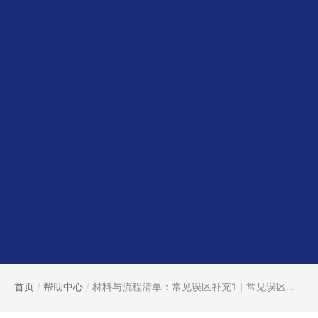
首页
/
帮助中心
/
材料与流程清单：常见误区补充1｜常见误区...