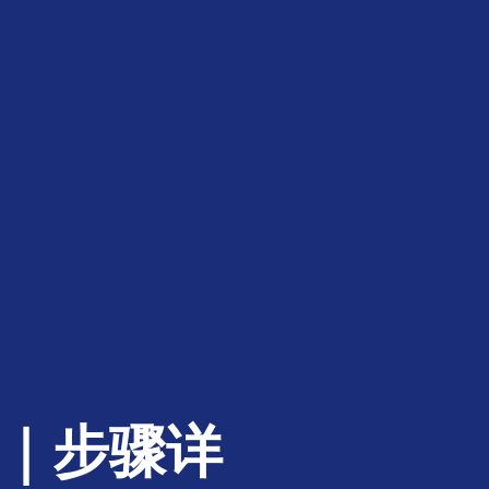
证｜步骤详