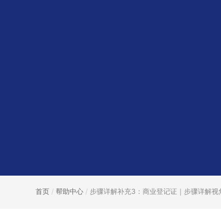
首页
/
帮助中心
/
步骤详解补充3：商业登记证｜步骤详解视角.