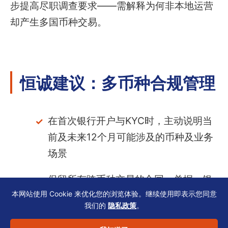
步提高尽职调查要求——需解释为何非本地运营
却产生多国币种交易。
恒诚建议：多币种合规管理
在首次银行开户与KYC时，主动说明当
前及未来12个月可能涉及的币种及业务
场景
保留所有跨币种交易的合同、单据、银
本网站使用 Cookie 来优化您的浏览体验。继续使用即表示您同意
行水单，按币种分类存档
我们的
隐私政策
。
每半年审查一次账户使用情况，删除久