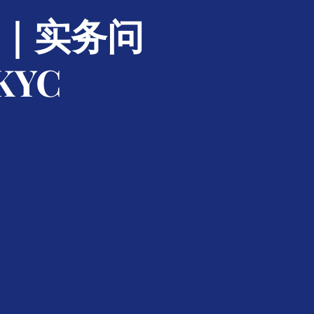
求｜实务问
YC