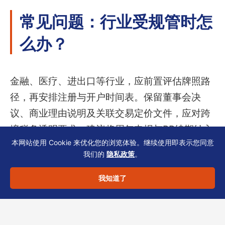
常见问题：行业受规管时怎
么办？
金融、医疗、进出口等行业，应前置评估牌照路
径，再安排注册与开户时间表。保留董事会决
议、商业理由说明及关联交易定价文件，应对跨
境税务透明要求。建议将周年申报与BR续期纳入
本网站使用 Cookie 来优化您的浏览体验。继续使用即表示您同意
合规日历，由秘书与财务共同跟进。
我们的
隐私政策
。
我知道了
合规声明：以上内容仅供一般参考，不
构成法律、税务或投资建议。具体方案
需结合您的行业、股权结构与时间表评