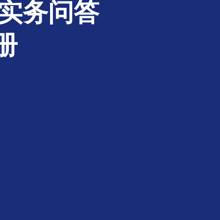
｜实务问答
册