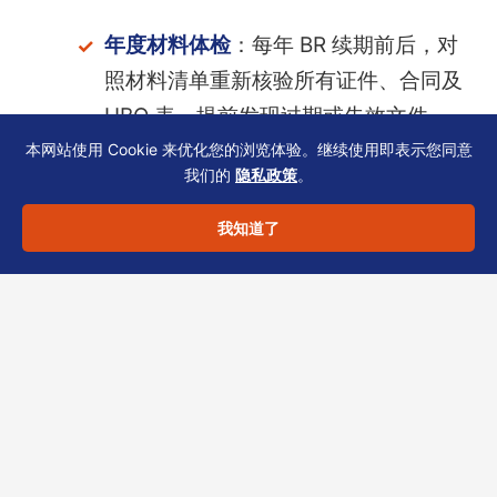
年度材料体检
：每年 BR 续期前后，对
照材料清单重新核验所有证件、合同及
UBO 表，提前发现过期或失效文件。
本网站使用 Cookie 来优化您的浏览体验。继续使用即表示您同意
我们的
隐私政策
。
我知道了
结语：让材料清单成为风险
屏障
材料清单补充11
并非一次性作业，而是贯穿在港
SME 经营周期的合规工具。从冻结应对的预判，
到补充材料的精准响应，再到持续维护的闭环，